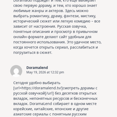
DoramaGo подойдет и тем, кто еще выбирает
свою первую дораму, и тем, кто хорошо знает
любимые жанры и актеров. Здесь можно
выбрать романтику, драму, фэнтези, мистику,
исторический сюжет или легкую комедию – все
зависит от настроения. Русская озвучка,
понятные описания и просмотр в привычном
онлайн-формате делают сайт удобным для
постоянного использования. Это удачное место,
когда хочется открыть сериал, расслабиться и
погрузиться в сюжет.
Doramalend
May 19, 2026 at 12:32 pm
Сегодня удобно выбирать
[url=https://doramalend.tv/]смотреть дорамы с
русской озвучкой[/url] без десятков открытых
вкладок, непонятных ресурсов и бесконечных
вкладок. DoramaLend собирает в одном месте
корейские, китайские, японские и другие
азиатские сериалы с понятным русским