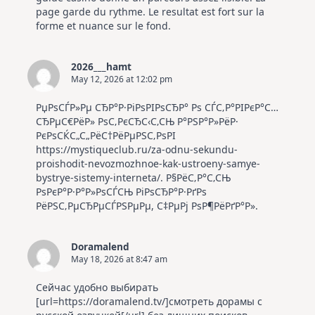
page garde du rythme. Le resultat est fort sur la
forme et nuance sur le fond.
2026___hamt
May 12, 2026 at 12:02 pm
РџРѕСЃР»Рµ СЂР°Р·РіРѕРІРѕСЂР° Рѕ СЃС‚Р°РІРєР°С…
СЂРµС€РёР» РѕС‚РєСЂС‹С‚СЊ Р°РЅР°Р»РёР·
РєРѕСЌС„С„РёС†РёРµРЅС‚РѕРІ
https://mystiqueclub.ru/za-odnu-sekundu-
proishodit-nevozmozhnoe-kak-ustroeny-samye-
bystrye-sistemy-interneta/
. Р§РёС‚Р°С‚СЊ
РѕРєР°Р·Р°Р»РѕСЃСЊ РіРѕСЂР°Р·РґРѕ
РёРЅС‚РµСЂРµСЃРЅРµРµ, С‡РµРј РѕР¶РёРґР°Р».
Doramalend
May 18, 2026 at 8:47 am
Сейчас удобно выбирать
[url=https://doramalend.tv/]смотреть дорамы с