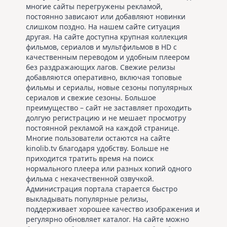
многие сайты перегружены рекламой,
постоянно зависают или добавляют новинки
слишком поздно. На нашем сайте ситуация
другая. На сайте доступна крупная коллекция
фильмов, сериалов и мультфильмов в HD с
качественным переводом и удобным плеером
без раздражающих лагов. Свежие релизы
добавляются оперативно, включая топовые
фильмы и сериалы, новые сезоны популярных
сериалов и свежие сезоны. Большое
преимущество – сайт не заставляет проходить
долгую регистрацию и не мешает просмотру
постоянной рекламой на каждой странице.
Многие пользователи остаются на сайте
kinolib.tv благодаря удобству. Больше не
приходится тратить время на поиск
нормального плеера или разных копий одного
фильма с некачественной озвучкой.
Администрация портала старается быстро
выкладывать популярные релизы,
поддерживает хорошее качество изображения и
регулярно обновляет каталог. На сайте можно