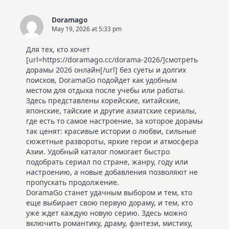
Doramago
May 19, 2026 at 5:33 pm
Для тех, кто хочет
[url=https://doramago.cc/dorama-2026/]смотреть
дорамы 2026 онлайн[/url] без суеты и долгих
поисков, DoramaGo подойдет как удобным
местом для отдыха после учебы или работы.
Здесь представлены корейские, китайские,
японские, тайские и другие азиатские сериалы,
где есть то самое настроение, за которое дорамы
так ценят: красивые истории о любви, сильные
сюжетные развороты, яркие герои и атмосфера
Азии. Удобный каталог помогает быстро
подобрать сериал по стране, жанру, году или
настроению, а новые добавления позволяют не
пропускать продолжение.
DoramaGo станет удачным выбором и тем, кто
еще выбирает свою первую дораму, и тем, кто
уже ждет каждую новую серию. Здесь можно
включить романтику, драму, фэнтези, мистику,