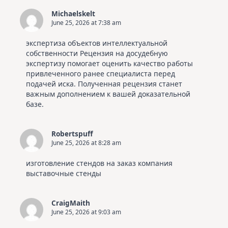
Michaelskelt
June 25, 2026 at 7:38 am
экспертиза объектов интеллектуальной
собственности
Рецензия на досудебную
экспертизу помогает оценить качество работы
привлеченного ранее специалиста перед
подачей иска. Полученная рецензия станет
важным дополнением к вашей доказательной
базе.
Robertspuff
June 25, 2026 at 8:28 am
изготовление стендов на заказ
компания
выставочные стенды
CraigMaith
June 25, 2026 at 9:03 am