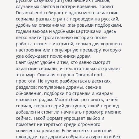
русской озвучкой[/url] без лишних поисков,
случайных сайтов и потери времени. Проект
DoramaLend собирает в одном месте азиатские
сериалы разных стран с переводом на русский,
удобными описаниями, жанровыми подборками,
годами выхода и удобными карточками. Здесь
легко найти трогательную историю после
работы, сюжет с интригой, сериал для хорошего
настроения или популярную премьеру, которую
уже обсуждают поклонники дорам.
Сайт будет удобен и тем, кто давно смотрит
азиатские сериалы, и тем, кто только открывает
этот мир. Сильная сторона DoramaLend –
простота. Не нужно разбираться в десятках
разделов: популярные дорамы, свежие
обновления, подборки по странам и жанрам
находятся рядом. Можно быстро понять, о чем
сериал, сколько серий доступно, какой перевод
добавлен и стоит ли начинать просмотр именно
сейчас. Такой формат упрощает выбор и
помогает не теряться среди огромного
количества релизов. Если хочется понятной
площадки, где дорамы собраны аккуратно и без