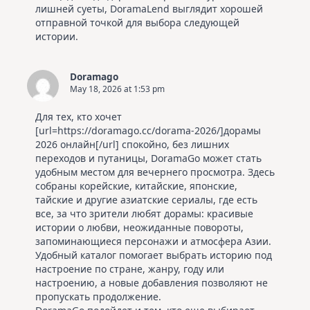
лишней суеты, DoramaLend выглядит хорошей
отправной точкой для выбора следующей
истории.
Doramago
May 18, 2026 at 1:53 pm
Для тех, кто хочет
[url=https://doramago.cc/dorama-2026/]дорамы
2026 онлайн[/url] спокойно, без лишних
переходов и путаницы, DoramaGo может стать
удобным местом для вечернего просмотра. Здесь
собраны корейские, китайские, японские,
тайские и другие азиатские сериалы, где есть
все, за что зрители любят дорамы: красивые
истории о любви, неожиданные повороты,
запоминающиеся персонажи и атмосфера Азии.
Удобный каталог помогает выбрать историю под
настроение по стране, жанру, году или
настроению, а новые добавления позволяют не
пропускать продолжение.