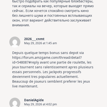
быстро подобрать как популярные блокбастеры,
так и сериалы на вечер, которые выходят прямо
сейчас. Если хочется спокойно смотреть кино
без лишнего шума и постоянных всплывающих
окон, этот вариант действительно заслуживает
внимания.
2026___cnmt
May 29, 2026 at 1:45 am
Depuis quelque temps bonus sans depot via
https://forum.amzgame.com/thread/detail?
id=548087#reply
avant une partie de roulette, les
jeux tournent sans ralentissement apres plusieurs
essais personnels. Les jackpots progressifs
deviennent tres populaires actuellement.
Beaucoup de joueurs semblent preferer les jeux
live maintenant.
DanielAgide
May 29, 2026 at 4:02 pm