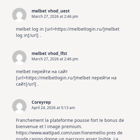
melbet vhod_uest
March 27, 2026 at 2:46 pm
melbet log in [url=https://melbetlogin.ru/]melbet
log in[/url] .
melbet vhod_lfst
March 27, 2026 at 2:46 pm
melbet перейти на сайт
[url=https://melbetlogin.ru/]melbet перейти на
сайт[/url] .
Coreyrep
April 24, 2026 at 5:13 am
Franchement la plateforme pousse fort le bonus de
bienvenue et l image premium.
https://www.wattpad.com/user/lionemellio
pres de
guide casino donne un parcours assez lisible. La