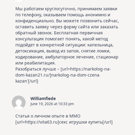
Мы работаем круглосуточно, принимаем заявки
по телефону, оказываем помощь анонимно и
конфиденциально. Вы можете позвонить сейчас,
оставить заявку через форму сайта или заказать
обратный звонок. Бесплатная первичная
консультация помогает понять, какой метод
подойдет в конкретной ситуации: капельница,
детоксикация, вывод из запоя, снятие ломки,
кодирование, амбулаторное лечение, стационар
или реабилитация.
Разобраться лучше – [url=https://narkolog-na-
dom-kazan21.ru/]narkolog-na-dom-czena
kazan'[/url]
Williamfiede
June 19, 2026 at 10:33 pm
Статья о личном опыте в ММО
[url=https://vita63.ru]секс игрушки купить[/url]