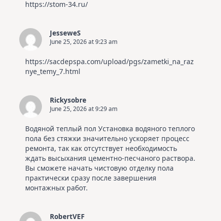
https://stom-34.ru/
JesseweS
June 25, 2026 at 9:23 am
https://sacdepspa.com/upload/pgs/zametki_na_raz
nye_temy_7.html
Rickysobre
June 25, 2026 at 9:29 am
Водяной теплый пол
Установка водяного теплого
пола без стяжки значительно ускоряет процесс
ремонта, так как отсутствует необходимость
ждать высыхания цементно-песчаного раствора.
Вы сможете начать чистовую отделку пола
практически сразу после завершения
монтажных работ.
RobertVEF