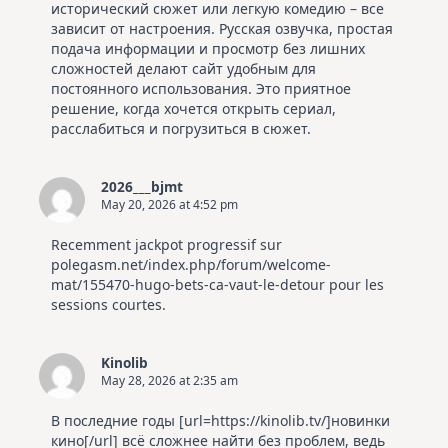
исторический сюжет или легкую комедию – все
зависит от настроения. Русская озвучка, простая
подача информации и просмотр без лишних
сложностей делают сайт удобным для
постоянного использования. Это приятное
решение, когда хочется открыть сериал,
расслабиться и погрузиться в сюжет.
2026___bjmt
May 20, 2026 at 4:52 pm
Recemment jackpot progressif sur
polegasm.net/index.php/forum/welcome-
mat/155470-hugo-bets-ca-vaut-le-detour pour les
sessions courtes.
Kinolib
May 28, 2026 at 2:35 am
В последние годы [url=https://kinolib.tv/]новинки
кино[/url] всё сложнее найти без проблем, ведь