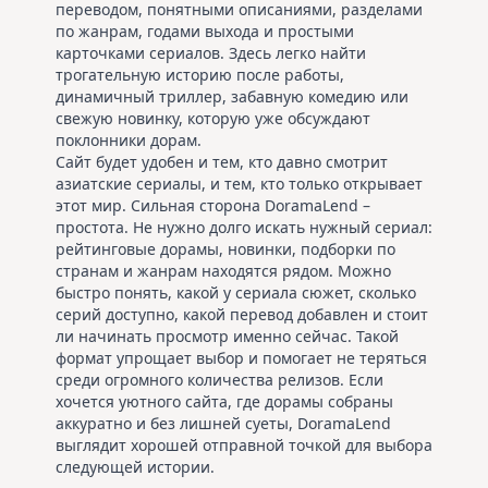
переводом, понятными описаниями, разделами
по жанрам, годами выхода и простыми
карточками сериалов. Здесь легко найти
трогательную историю после работы,
динамичный триллер, забавную комедию или
свежую новинку, которую уже обсуждают
поклонники дорам.
Сайт будет удобен и тем, кто давно смотрит
азиатские сериалы, и тем, кто только открывает
этот мир. Сильная сторона DoramaLend –
простота. Не нужно долго искать нужный сериал:
рейтинговые дорамы, новинки, подборки по
странам и жанрам находятся рядом. Можно
быстро понять, какой у сериала сюжет, сколько
серий доступно, какой перевод добавлен и стоит
ли начинать просмотр именно сейчас. Такой
формат упрощает выбор и помогает не теряться
среди огромного количества релизов. Если
хочется уютного сайта, где дорамы собраны
аккуратно и без лишней суеты, DoramaLend
выглядит хорошей отправной точкой для выбора
следующей истории.