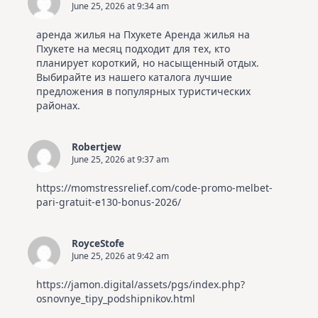
June 25, 2026 at 9:34 am
аренда жилья на Пхукете
Аренда жилья на
Пхукете на месяц подходит для тех, кто
планирует короткий, но насыщенный отдых.
Выбирайте из нашего каталога лучшие
предложения в популярных туристических
районах.
Robertjew
June 25, 2026 at 9:37 am
https://momstressrelief.com/code-promo-melbet-
pari-gratuit-e130-bonus-2026/
RoyceStofe
June 25, 2026 at 9:42 am
https://jamon.digital/assets/pgs/index.php?
osnovnye_tipy_podshipnikov.html