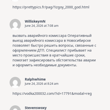
https://prettypics.fr/pag/?izgoy_2000_god.html
WilliskeymN
June 24, 2026 at 7:08 am
вызвать аварийного комиссара
Оперативный
выезд аварийного комиссара в Новосибирске
позволяет быстро решить вопросы, связанные с
оформлением ДТП. Специалист прибывает на
место происшествия в кратчайшие сроки,
помогает зафиксировать обстоятельства аварии
и оформить необходимые документы.
Ralphwhime
June 24, 2026 at 8:24 am
https://vodka200032.com/?id=17791&modal=reg
Stevenswoxy