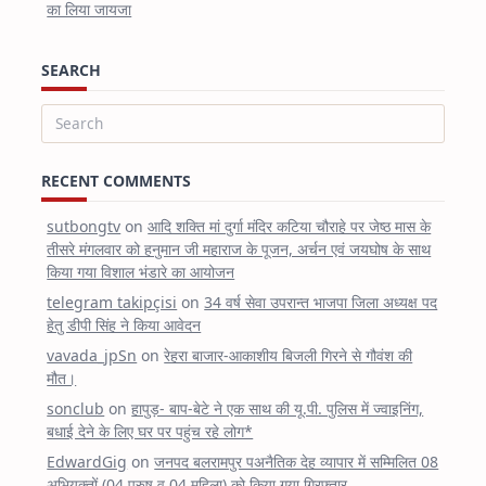
का लिया जायजा
SEARCH
Search
for:
RECENT COMMENTS
sutbongtv
on
आदि शक्ति मां दुर्गा मंदिर कटिया चौराहे पर जेष्ठ मास के
तीसरे मंगलवार को हनुमान जी महाराज के पूजन, अर्चन एवं जयघोष के साथ
किया गया विशाल भंडारे का आयोजन
telegram takipçisi
on
34 वर्ष सेवा उपरान्त भाजपा जिला अध्यक्ष पद
हेतु डीपी सिंह ने किया आवेदन
vavada_jpSn
on
रेहरा बाजार-आकाशीय बिजली गिरने से गौवंश की
मौत।
sonclub
on
हापुड़- बाप-बेटे ने एक साथ की यू.पी. पुलिस में ज्वाइनिंग,
बधाई देने के लिए घर पर पहुंच रहे लोग*
EdwardGig
on
जनपद बलरामपुर पअनैतिक देह व्यापार में सम्मिलित 08
अभियुक्तों (04 पुरुष व 04 महिला) को किया गया गिरफ्तार