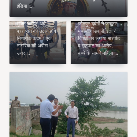
Vijay Pal
इंडिया
...
Jul 16, 2026
Vijay Pal
Jul 13, 2026
लखनऊ को जाम से
मुक्ति चाहिए: अब
जौनपुर-दबंगों ने जमकर
प्रशासन को उठाने होंगे
मचाया तांडव,पीड़िता ने
निर्णायक कदम। एक
विपक्षी पर लगाया मारपीट
नागरिक की अपील।
व लूटपाट का आरोप,
उत्तर
...
बच्चे के सामने महिला
...