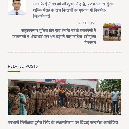
class="nav-
गन्ना पेराई में गत वर्ष की तुलना में वृद्धि, 22.88 लाख कुंतल
subtitle
अधिक पेराई के साथ किसानों का भुगतान भी नियमित-
screen-
जिलाधिकारी
reader-
NEXT POST
text">Page</span>
सादुल्लानगर-पुलिस टीम द्वारा संपत्ति संबंधी दस्तावेजों में
जालसाजी व धोखाधड़ी कर धन हड़पने वाला वांछित अभियुक्त
गिरफ्तार
RELATED POSTS
प्रभारी निरीक्षक दुर्गेश सिंह के स्थानांतरण पर विदाई समारोह आयोजित