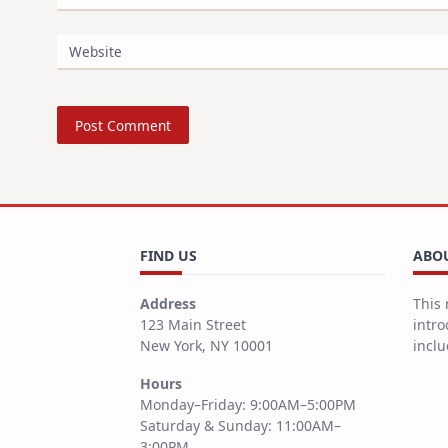
Website
FIND US
ABOU
Address
This 
123 Main Street
intro
New York, NY 10001
inclu
Hours
Monday–Friday: 9:00AM–5:00PM
Saturday & Sunday: 11:00AM–
3:00PM