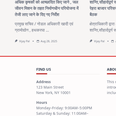
अधिक कृषकों को आच्छादित किए जाने , जल
शान्ति,सौहार्दपूर्
जीवन मिशन के तहत निर्माणधीन परियोजना में
रेहरा बाजार परिस
तेजी लाए जाने के दिए गए निर्देश
बैठक
प्रमुख सचिव / नोडल अधिकारी खादी एवं
क्षेत्राधिकारी द्वा
ग्रामोद्योग , हथकरघा
...
शान्ति,सौहार्दपूर्
Vijay Pal
Aug 28, 2025
Vijay Pal
FIND US
ABOU
Address
This 
123 Main Street
intro
New York, NY 10001
inclu
Hours
Monday–Friday: 9:00AM–5:00PM
Saturday & Sunday: 11:00AM–