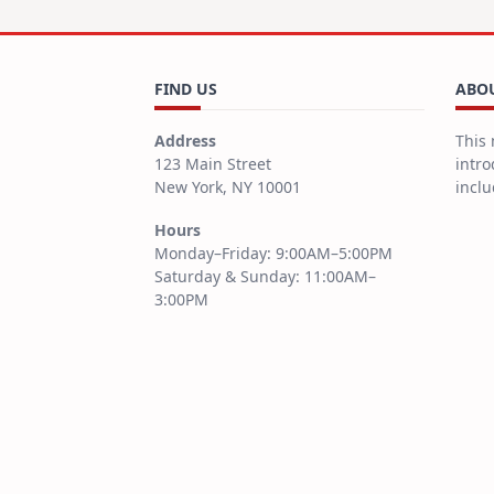
FIND US
ABOU
Address
This 
123 Main Street
intro
New York, NY 10001
inclu
Hours
Monday–Friday: 9:00AM–5:00PM
Saturday & Sunday: 11:00AM–
3:00PM