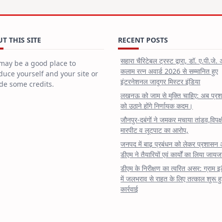
T THIS SITE
RECENT POSTS
सहारा चैरिटेबल ट्रस्ट द्वारा, डॉ. ए.पी.जे. 
may be a good place to
कलाम रत्न अवार्ड 2026 से सम्मानित हुए
duce yourself and your site or
इंटरनेशनल जादूगर मिस्टर इंडिया
de some credits.
लखनऊ को जाम से मुक्ति चाहिए: अब प्र
को उठाने होंगे निर्णायक कदम।
जौनपुर-दबंगों ने जमकर मचाया तांडव,विपक्
मारपीट व लूटपाट का आरोप,
जनपद में बाढ़ प्रबंधन को लेकर प्रशासन 
डीएम ने तैयारियों एवं कार्यों का लिया जायज
डीएम के निरीक्षण का त्वरित असर: ग्राम इ
में जलभराव से राहत के लिए तत्काल शुरू ह
कार्रवाई