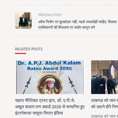
<span
PREVIOUS POST
class="nav-
अवैध निर्माण पर बुलडोज़र नहीं, पहले जवाबदेही चाहिए: विकास
subtitle
प्राधिकरणों की विफलता पर कठोर कानून बने
screen-
reader-
text">Page</span>
RELATED POSTS
सहारा चैरिटेबल ट्रस्ट द्वारा, डॉ. ए.पी.जे.
लखनऊ को जाम से 
अब्दुल कलाम रत्न अवार्ड 2026 से सम्मानित हुए
को उठाने होंगे न
इंटरनेशनल जादूगर मिस्टर इंडिया
लखनऊ को जाम से 