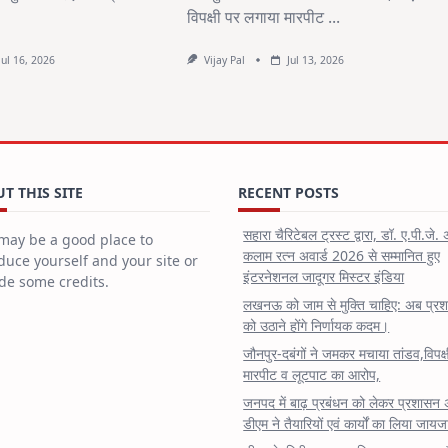
विपक्षी पर लगाया मारपीट
...
Jul 16, 2026
Vijay Pal
Jul 13, 2026
T THIS SITE
RECENT POSTS
सहारा चैरिटेबल ट्रस्ट द्वारा, डॉ. ए.पी.जे. 
may be a good place to
कलाम रत्न अवार्ड 2026 से सम्मानित हुए
duce yourself and your site or
इंटरनेशनल जादूगर मिस्टर इंडिया
de some credits.
लखनऊ को जाम से मुक्ति चाहिए: अब प्र
को उठाने होंगे निर्णायक कदम।
जौनपुर-दबंगों ने जमकर मचाया तांडव,विपक्
मारपीट व लूटपाट का आरोप,
जनपद में बाढ़ प्रबंधन को लेकर प्रशासन 
डीएम ने तैयारियों एवं कार्यों का लिया जायज